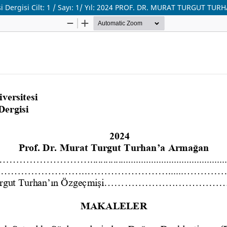
esi Dergisi Cilt: 1 / Sayı: 1/ Yıl: 2024 PROF. DR. MURAT TURGUT 