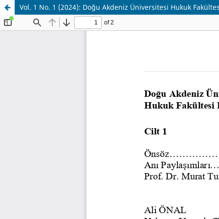
Vol. 1 No. 1 (2024): Doğu Akdeniz Üniversitesi Hukuk Fakült