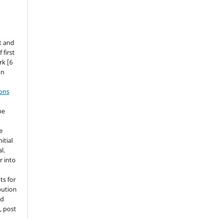
t and
 first
rk [6
on
ons
he
e
itial
l.
r into
ts for
bution
ed
, post