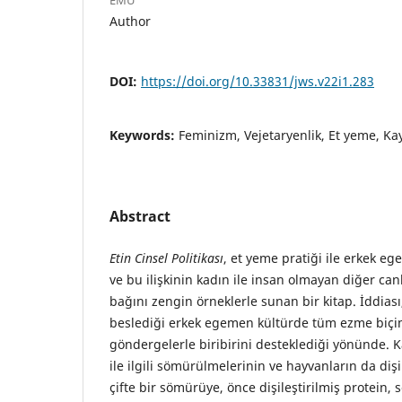
Author
DOI:
https://doi.org/10.33831/jws.v22i1.283
Keywords:
Feminizm, Vejetaryenlik, Et yeme, K
Abstract
Etin Cinsel Politikası
, et yeme pratiği ile erkek ege
ve bu ilişkinin kadın ile insan olmayan diğer ca
bağını zengin örneklerle sunan bir kitap. İddias
beslediği erkek egemen kültürde tüm ezme biçim
göndergelerle biribirini desteklediği yönünde. K
ile ilgili sömürülmelerinin ve hayvanların da diş
çifte bir sömürüye, önce dişileştirilmiş protein, 