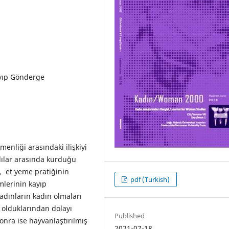
ayıp Gönderge
menliği arasındaki ilişkiyi
nlılar arasında kurduğu
ı, et yeme pratiğinin
pdf (Turkish)
lerinin kayıp
adınların kadın olmaları
i olduklarından dolayı
Published
sonra ise hayvanlaştırılmış
2021-07-18