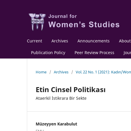
Current
Archives
Announcements
Abou
Publication Policy
Peer Review Process
Jou
Home
/
Archives
/
Vol. 22 No. 1 (2021): Kadın/Wo
Etin Cinsel Politikası
Ataerkil İstikrara Bir Sekte
Müzeyyen Karabulut
EMU