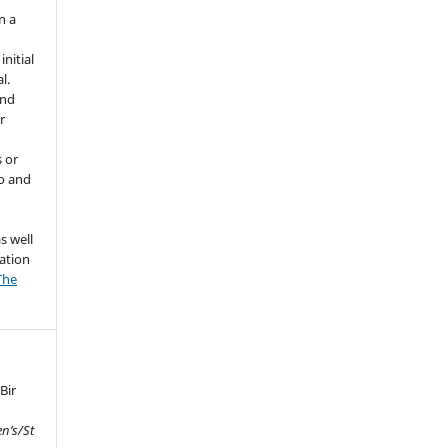
n a
nitial
l.
and
r
s or
to and
o
s well
tation
The
 Bir
n’s/St