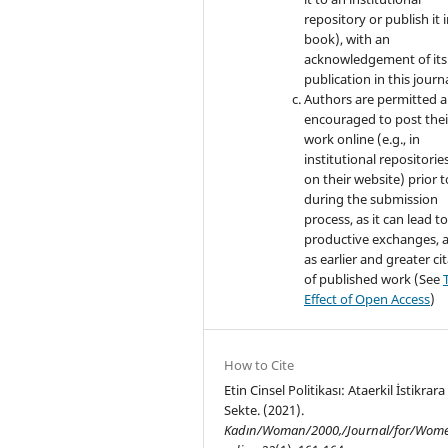
repository or publish it i
book), with an
acknowledgement of its i
publication in this journa
Authors are permitted 
encouraged to post thei
work online (e.g., in
institutional repositorie
on their website) prior 
during the submission
process, as it can lead t
productive exchanges, a
as earlier and greater ci
of published work (See
Effect of Open Access
)
How to Cite
Etin Cinsel Politikası: Ataerkil İstikrara
Sekte. (2021).
Kadın/Woman/2000,/Journal/for/Wome