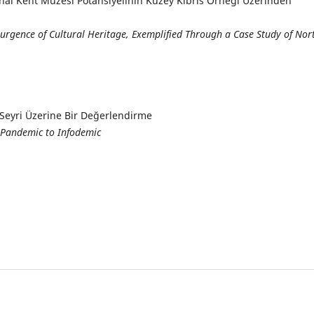
nal Kent Müzesi Potansiyelinin Kuzey Kıbrıs Örneği Üzerinden
surgence of Cultural Heritage, Exemplified Through a Case Study of Nor
eyri Üzerine Bir Değerlendirme
 Pandemic to Infodemic