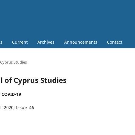
ns
Current
Archives
Announcements
Contact
f Cyprus Studies
al of Cyprus Studies
 : COVID-19
ll 2020, Issue 46