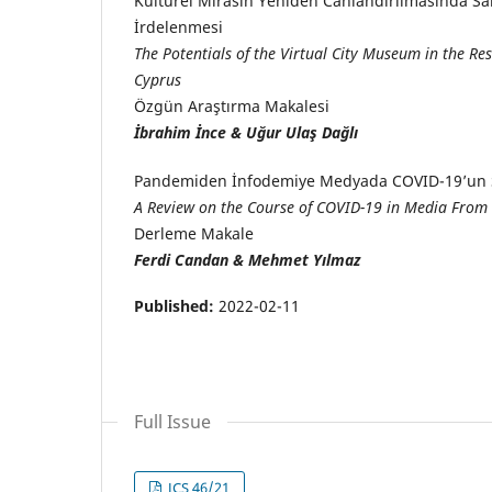
Kültürel Mirasın Yeniden Canlandırılmasında Sa
İrdelenmesi
The Potentials of the Virtual City Museum in the Re
Cyprus
Özgün Araştırma Makalesi
İbrahim İnce & Uğur Ulaş Dağlı
Pandemiden İnfodemiye Medyada COVID-19’un S
A Review on the Course of COVID-19 in Media From
Derleme Makale
Ferdi Candan & Mehmet Yılmaz
Published:
2022-02-11
Full Issue
JCS 46/21